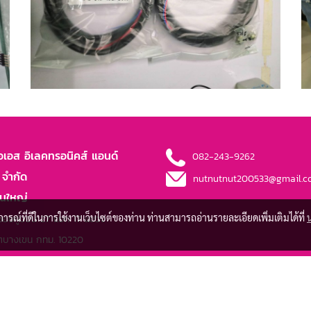
เอเอส อิเลคทรอนิคส์ แอนด์
082-243-9262
 จำกัด
nutnutnut200533@gmail.
านใหญ่
บการณ์ที่ดีในการใช้งานเว็บไซต์ของท่าน ท่านสามารถอ่านรายละเอียดเพิ่มเติมได้ที่
อยคู่บอน 27 แยก 17 แขวง
ขตบางเขน กทม. 10220
อยโชคชัย4 31/1 แยก6 ถนน
แขวงลาดพร้าว เขต