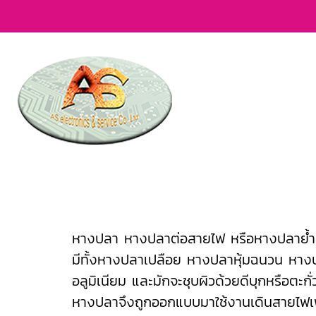
หางปลา หางปลาต่อสายไฟ หรือหางปลาย้ำสา
มีทั้งหางปลาเปลือย หางปลาหุ้มฉนวน หางป
อลูมิเนียม และมักจะชุบผิวด้วยดีบุกหรือตะก
หางปลาจึงถูกออกแบบมาใช้งานเดินสายไฟเพื