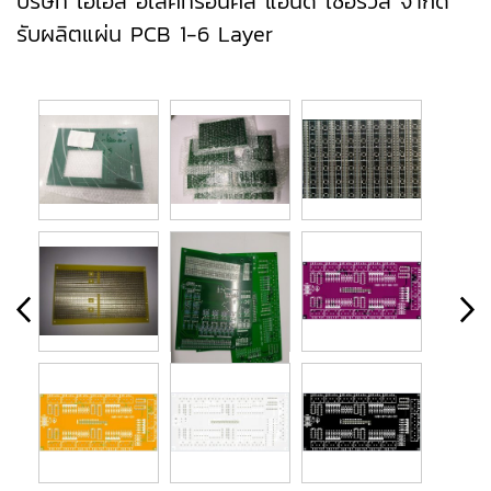
บริษัท​ เอ​เอส​ อิเลคทรอนิคส์​ แอนด์​ เซอร์วิส​ จํากัด
รับผลิตแผ่น PCB 1-6 Layer