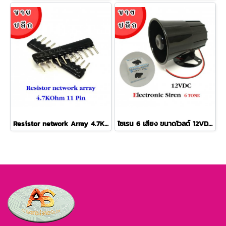
Resistor network Array 4.7K 11 Pin ตัวต้านทานแบบอาร์เรย์ 11 ขา (5 ตัว/ล็อต)
ไซเรน 6 เสียง ขนาดโวลต์ 12VDC-24VDC Electronic Siren 6 Tone 12Volt-24Volt