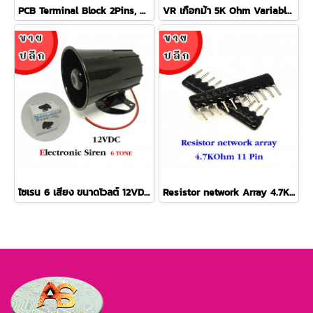
PCB Terminal Block 2Pins, Pitch 7.5mm เทอร์มินอล คอนเนคเตอร์ (20 ตัว/ล็อต)
VR เกือกม้า 5K Ohm Variable Resistor (10 ตัว/ล็อต)
ไซเรน 6 เสียง ขนาดโวลต์ 12VDC-24VDC Electronic Siren 6 Tone 12Volt-24Volt
Resistor network Array 4.7K 11 Pin ตัวต้านทานแบบอาร์เรย์ 11 ขา (5 ตัว/ล็อต)