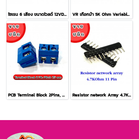
ไซเรน 6 เสียง ขนาดโวลต์ 12VDC-24VDC Electronic Siren 6 Tone 12Volt-24Volt
VR เกือกม้า 5K Ohm Variable Resistor (10 ตัว/ล็อต)
PCB Terminal Block 2Pins, Pitch 7.5mm เทอร์มินอล คอนเนคเตอร์ (20 ตัว/ล็อต)
Resistor network Array 4.7K 11 Pin ตัวต้านทานแบบอาร์เรย์ 11 ขา (5 ตัว/ล็อต)