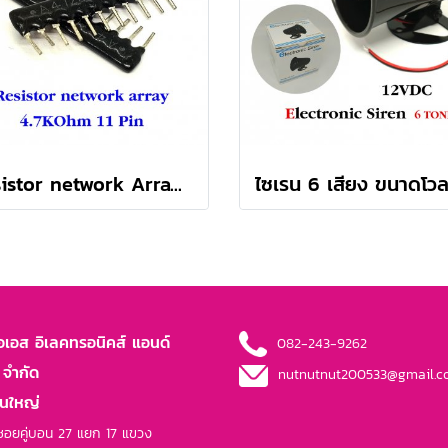
Resistor network Array 4.7K 11 Pin ตัวต้านทานแบบอาร์เรย์ 11 ขา (5 ตัว/ล็อต)
เอเอส อิเลคทรอนิคส์ แอนด์
082-243-9262
 จำกัด
nutnutnut200533@gmail.
านใหญ่
อยคู่บอน 27 แยก 17 แขวง